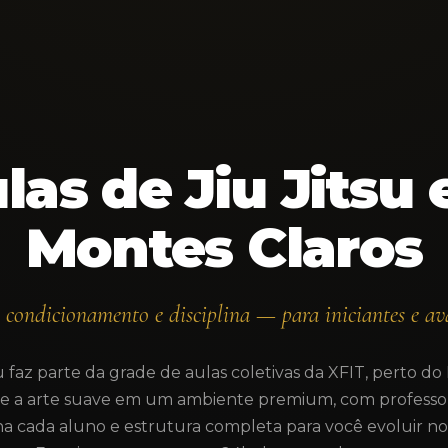
las de Jiu Jitsu
Montes Claros
, condicionamento e disciplina — para iniciantes e av
u faz parte da grade de aulas coletivas da XFIT, perto do
ne a arte suave em um ambiente premium, com professo
 cada aluno e estrutura completa para você evoluir no 