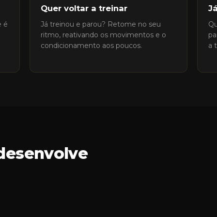
Quer voltar a treinar
Já
e é
Já treinou e parou? Retome no seu
Qu
ritmo, reativando os movimentos e o
pa
condicionamento aos poucos.
a 
 desenvolve
físico: cada posição exige uma resposta. Aula após aula 