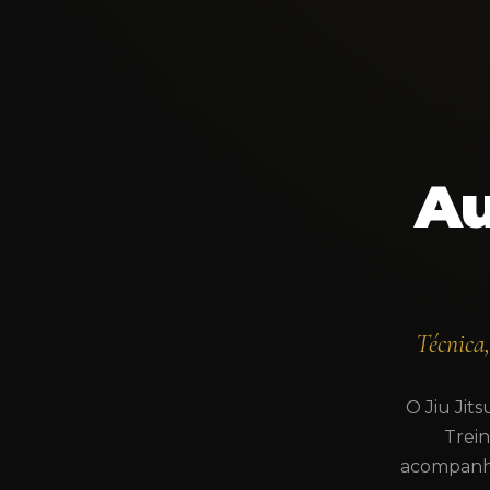
Au
Técnica
O Jiu Jits
Trei
acompanha