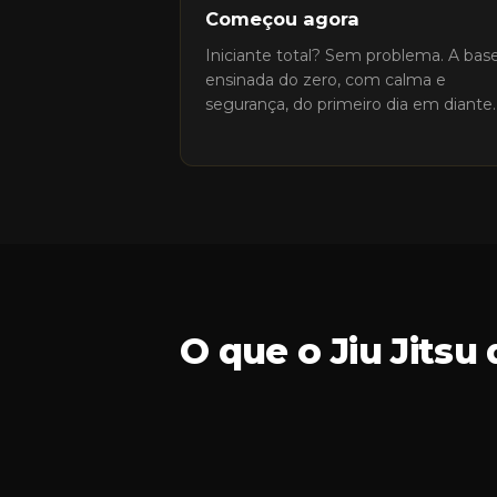
Começou agora
Iniciante total? Sem problema. A bas
ensinada do zero, com calma e
segurança, do primeiro dia em diante.
O que o Jiu Jitsu
Técnica e raciocínio
O Jiu Jitsu é conhecido como xadrez 