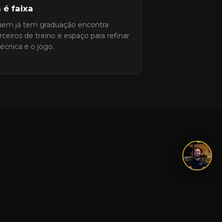
 é faixa
em já tem graduação encontra
rceiros de treino e espaço para refinar
técnica e o jogo.
você constrói um repertório de