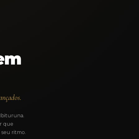
 em
ançados.
 Ibituruna.
r que
seu ritmo.